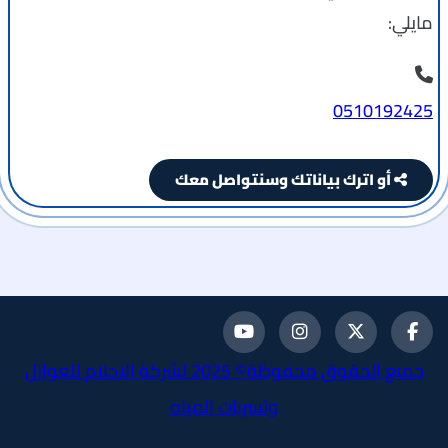
مايلي:
0510192425
أو اترك بياناتك وسنتواصل معك
تابعنا
تابعنا
تابعنا
تابعنا
جميع الحقوق محفوظة© 2025 لشركة الاحلام للعوازل
على
على
على
على
وتسربات المياه
فيسبوك
تويتر
انستجرام
يوتيوب